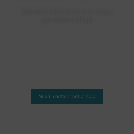
Word onderdeel van onze
gemeenschap
Wij zijn een veelzijdig blogplatform dat
toegankelijk is voor iedereen – of je nu een passie
hebt voor schrijven, lezen of beide. Onze algemene
blog biedt een podium voor diverse onderwerpen
en persoonlijke verhalen.
❝
Word onderdeel van onze community en
draag bij aan een inspirerende plek waar ideeën
tot leven komen en gedeeld worden.
❞
Neem contact met ons op