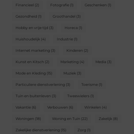
Financieel
(2)
Fotografie
(1)
Geschenken
(1)
Gezondheid
(1)
Groothandel
(3)
Hobby en vrije tijd
(3)
Horeca
(1)
Huishoudelijk
(4)
Industrie
(1)
Internet marketing
(3)
Kinderen
(2)
Kunst en Kitsch
(2)
Marketing
(4)
Media
(3)
Mode en Kleding
(15)
Muziek
(3)
Particuliere dienstverlening
(3)
Toerisme
(1)
Tuin en buitenleven
(3)
Tweewielers
(1)
Vakantie
(6)
Verbouwen
(6)
Winkelen
(4)
Woningen
(18)
Woning en Tuin
(22)
Zakelijk
(8)
Zakelijke dienstverlening
(15)
Zorg
(1)