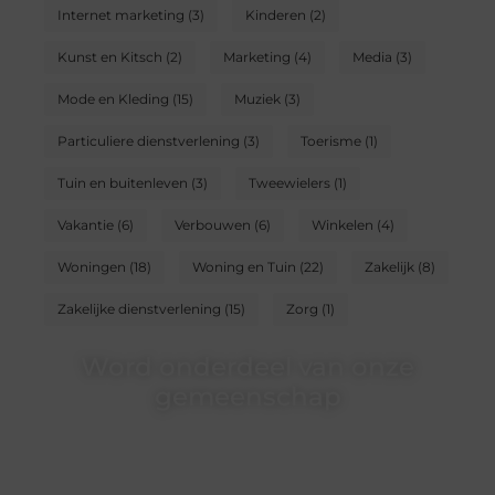
Internet marketing
(3)
Kinderen
(2)
Kunst en Kitsch
(2)
Marketing
(4)
Media
(3)
Mode en Kleding
(15)
Muziek
(3)
Particuliere dienstverlening
(3)
Toerisme
(1)
Tuin en buitenleven
(3)
Tweewielers
(1)
Vakantie
(6)
Verbouwen
(6)
Winkelen
(4)
Woningen
(18)
Woning en Tuin
(22)
Zakelijk
(8)
Zakelijke dienstverlening
(15)
Zorg
(1)
Word onderdeel van onze
gemeenschap
Wij zijn een veelzijdig blogplatform dat
toegankelijk is voor iedereen – of je nu een passie
hebt voor schrijven, lezen of beide. Onze algemene