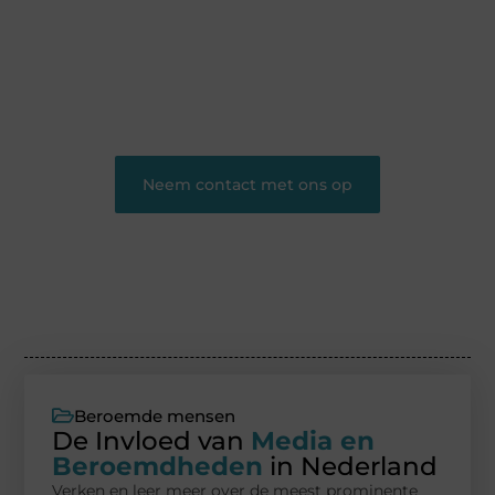
blog biedt een podium voor diverse onderwerpen
en persoonlijke verhalen.
❝
Word onderdeel van onze community en
draag bij aan een inspirerende plek waar ideeën
tot leven komen en gedeeld worden.
❞
Neem contact met ons op
Beroemde mensen
De Invloed van
Media en
Beroemdheden
in Nederland
Verken en leer meer over de meest prominente