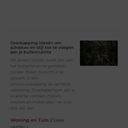
Overkapping ideeën om
schaduw en stijl toe te voegen
aan je buitenruimte
Als je een manier zoekt om van
het buitenleven te genieten
zonder direct zonlicht in je
gezicht, is een
terrasoverkapping de perfecte
oplossing. Overkappingen zijn er
in allerlei vormen, maten,
kleuren en materialen – er is er
dus wel een
Woning en Tuin
// Lees
verder »