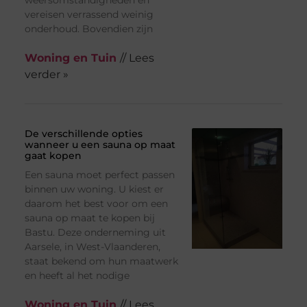
vereisen verrassend weinig
onderhoud. Bovendien zijn
Woning en Tuin
// Lees
verder »
De verschillende opties
wanneer u een sauna op maat
gaat kopen
Een sauna moet perfect passen
binnen uw woning. U kiest er
daarom het best voor om een
sauna op maat te kopen bij
Bastu. Deze onderneming uit
Aarsele, in West-Vlaanderen,
staat bekend om hun maatwerk
en heeft al het nodige
Woning en Tuin
// Lees