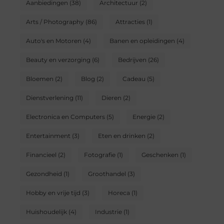
Aanbiedingen
(38)
Architectuur
(2)
Arts / Photography
(86)
Attracties
(1)
Auto's en Motoren
(4)
Banen en opleidingen
(4)
Beauty en verzorging
(6)
Bedrijven
(26)
Bloemen
(2)
Blog
(2)
Cadeau
(5)
Dienstverlening
(11)
Dieren
(2)
Electronica en Computers
(5)
Energie
(2)
Entertainment
(3)
Eten en drinken
(2)
Financieel
(2)
Fotografie
(1)
Geschenken
(1)
Gezondheid
(1)
Groothandel
(3)
Hobby en vrije tijd
(3)
Horeca
(1)
Huishoudelijk
(4)
Industrie
(1)