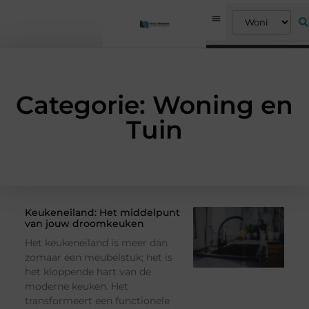
Categorie: Woning en
Tuin
Keukeneiland: Het middelpunt
van jouw droomkeuken
Het keukeneiland is meer dan
zomaar een meubelstuk; het is
het kloppende hart van de
moderne keuken. Het
transformeert een functionele