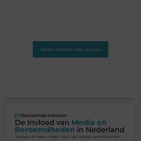
en persoonlijke verhalen.
❝
Word onderdeel van onze community en
draag bij aan een inspirerende plek waar ideeën
tot leven komen en gedeeld worden.
❞
Neem contact met ons op
Beroemde mensen
De Invloed van
Media en
Beroemdheden
in Nederland
Verken en leer meer over de meest prominente