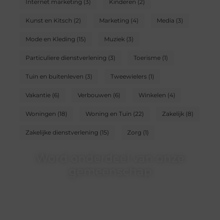
Internet marketing
(3)
Kinderen
(2)
Kunst en Kitsch
(2)
Marketing
(4)
Media
(3)
Mode en Kleding
(15)
Muziek
(3)
Particuliere dienstverlening
(3)
Toerisme
(1)
Tuin en buitenleven
(3)
Tweewielers
(1)
Vakantie
(6)
Verbouwen
(6)
Winkelen
(4)
Woningen
(18)
Woning en Tuin
(22)
Zakelijk
(8)
Zakelijke dienstverlening
(15)
Zorg
(1)
Word onderdeel van onze
gemeenschap
Wij zijn een veelzijdig blogplatform dat
toegankelijk is voor iedereen – of je nu een passie
hebt voor schrijven, lezen of beide. Onze algemene
blog biedt een podium voor diverse onderwerpen