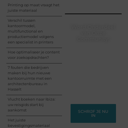
Printing op maat vraagt het
juiste materiaal
Verschil tussen
kantoormodel,
Word Onderdeel
multifunctional en
van Onze
productiemodel volgens
Community!
een specialist in printers
Registreer je vandaag
Hoe optimaliseer je content
nog en begin met het
voor zoekopdrachten?
delen van jouw unieke
perspectief. Jouw
7 fouten die bedrijven
woorden kunnen
maken bij hun nieuwe
informeren, inspireren,
kantoorruimte met een
vermaken en verbinden
architectenbureau in
– ze verdienen het om
Hasselt
gehoord te worden!
Vlucht boeken naar Ibiza:
uw reisgids start bij
aankomst
SCHRIJF JE NU
IN
Het juiste
bevestigingsmateriaal