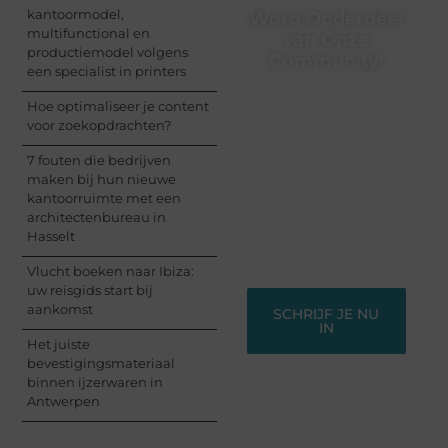
kantoormodel,
Word Onderdeel
multifunctional en
van Onze
productiemodel volgens
Community!
een specialist in printers
Registreer je vandaag
Hoe optimaliseer je content
nog en begin met het
voor zoekopdrachten?
delen van jouw unieke
perspectief. Jouw
7 fouten die bedrijven
woorden kunnen
maken bij hun nieuwe
informeren, inspireren,
kantoorruimte met een
vermaken en verbinden
architectenbureau in
– ze verdienen het om
Hasselt
gehoord te worden!
Vlucht boeken naar Ibiza:
uw reisgids start bij
aankomst
SCHRIJF JE NU
IN
Het juiste
bevestigingsmateriaal
binnen ijzerwaren in
Antwerpen