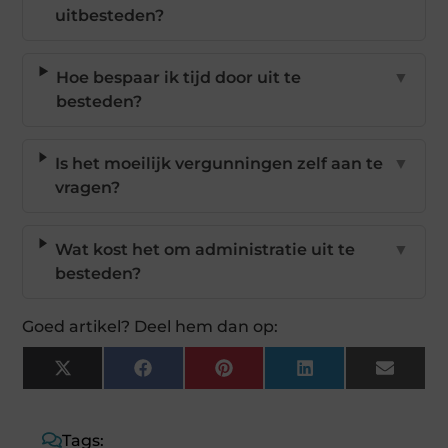
uitbesteden?
Hoe bespaar ik tijd door uit te
▼
besteden?
Is het moeilijk vergunningen zelf aan te
▼
vragen?
Wat kost het om administratie uit te
▼
besteden?
Goed artikel? Deel hem dan op:
X
Facebook
Pinterest
LinkedIn
Email
(Twitter)
Tags: