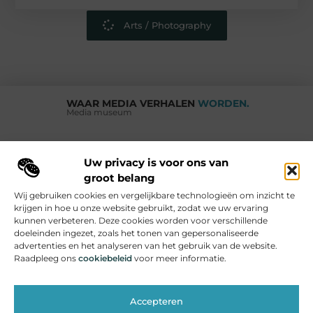
Arts / Photography
WAAR MEDIA VERHALEN
WORDEN.
Media museum
Uw privacy is voor ons van
Vind Ons Hier :
groot belang
Wij gebruiken cookies en vergelijkbare technologieën om inzicht te
krijgen in hoe u onze website gebruikt, zodat we uw ervaring
kunnen verbeteren. Deze cookies worden voor verschillende
doeleinden ingezet, zoals het tonen van gepersonaliseerde
Beroemdheden
Uit de Media
Partners
Over ons
Ons team
advertenties en het analyseren van het gebruik van de website.
Raadpleeg ons
cookiebeleid
voor meer informatie.
Contact
Adverteren
Website index
Cookiebeleid (EU)
Linkjes kopen: hoe je effectief links kunt inzetten voor je website
Verdien geld met je website: hoe jij online inkomen kunt genereren
Accepteren