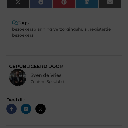
X
Facebook
Pinterest
LinkedIn
Email
(Twitter)
Tags:
bezoekersplanning verzorgingshuis
,
registratie
bezoekers
GEPUBLICEERD DOOR
Sven de Vries
Content Specialist
Deel dit: