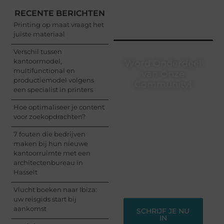
RECENTE BERICHTEN
Printing op maat vraagt het
juiste materiaal
Verschil tussen
kantoormodel,
Word Onderdeel
multifunctional en
van Onze
productiemodel volgens
Community!
een specialist in printers
Registreer je vandaag
Hoe optimaliseer je content
nog en begin met het
voor zoekopdrachten?
delen van jouw unieke
perspectief. Jouw
7 fouten die bedrijven
woorden kunnen
maken bij hun nieuwe
informeren, inspireren,
kantoorruimte met een
vermaken en verbinden
architectenbureau in
– ze verdienen het om
Hasselt
gehoord te worden!
Vlucht boeken naar Ibiza:
uw reisgids start bij
aankomst
SCHRIJF JE NU
IN